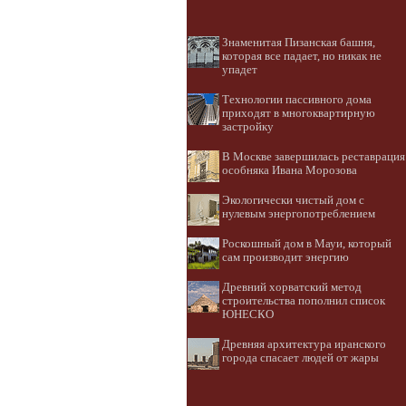
Знаменитая Пизанская башня,
которая все падает, но никак не
упадет
Технологии пассивного дома
приходят в многоквартирную
застройку
В Москве завершилась реставрация
особняка Ивана Морозова
Экологически чистый дом с
нулевым энергопотреблением
Роскошный дом в Мауи, который
сам производит энергию
Древний хорватский метод
строительства пополнил список
ЮНЕСКО
Древняя архитектура иранского
города спасает людей от жары