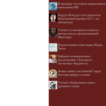
В продажу поступила первая книга,
написанная ИИ
Кадзуо Исигуро стал лауреатом
Нобелевской премии 2017 г. по
литературе
Ученые установили истинного
автора пьесы, приписываемой
Шекспиру
Издана неизвестная сказка Марка
Твена
Найдено незавершенное
продолжение «Заводного
апельсина» Берджесса
Новые книги о вселенной Гарри
Поттера выйдут осенью
Ученые обнаружили самую
древнюю сказку