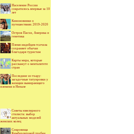
Население России
сократилось впервые за 10
лет
Киноновинки о
путешествиях 2019-2020
Остров Пасхи, Америка и
генетика
Племя индейцев-тсачила
сохраняет обычаи
благодаря туристам
Карты мира, которые
расскажут о менталитете
стран
Последние из тхару:
загадочные татуировки у
женщин вымирающего
племени в Непале
Советы ювелирного
стилиста: выбор
актуальных моделей
женских колец
Сокровища
Кимберлитовой трубки