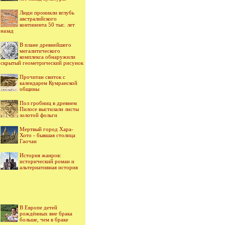
Люди проникли вглубь
австралийского
континента 50 тыс. лет
назад
В плане древнейшего
мегалитического
комплекса обнаружили
скрытый геометрический рисунок
Прочитан свиток с
календарем Кумранской
общины
Пол гробниц в древнем
Пилосе выстилали листы
золотой фольги
Мертвый город Хара-
Хото - бывшая столица
Гаочан
История жанров:
исторический роман и
альтернативная история
В Европе детей
рождённых вне брака
больше, чем в браке