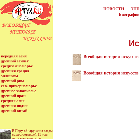
НОВОСТИ
ЭН
Биографии
Ис
передняя азия
Всеобщая история искусств.
древний египет
средиземноморье
древняя греция
Всеобщая история искусств.
эллинизм
древний рим
сев. причерноморье
древнее закавказье
древний иран
средняя азия
древняя индия
древний китай
В Перу обнаружены следы
существовавшей 15 тыс.
лет назад культуры