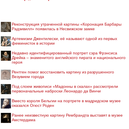
Реконструкция утраченной картины «Коронация Барбары
Радзивилл» появилась в Несвижском замке
Артемизии Джентилески, её называют одной из первых
феминисток в истории
Недавно идентифицированный портрет сэра Фрэнсиса
Дрейка – знаменитого английского пирата и национального
героя
Рентген помог восстановить картину из разрушенного
Везувием города
Под слоем живописи «Мадонны в скалах» рассмотрели
первоначальные наброски Леонардо да Винчи
Вместо короля Бельгии на портрете в мадридском музее
оказался Огюст Роден
Ранее неизвестную картину Рембрандта выставят в музее
Амстердама