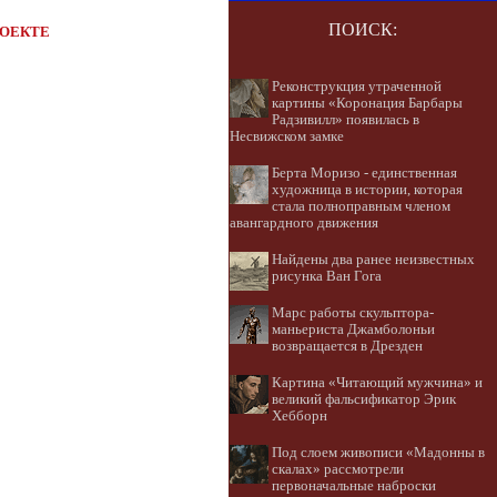
ПОИСК:
РОЕКТЕ
Реконструкция утраченной
картины «Коронация Барбары
Радзивилл» появилась в
Несвижском замке
Берта Моризо - единственная
художница в истории, которая
стала полноправным членом
авангардного движения
Найдены два ранее неизвестных
рисунка Ван Гога
Марс работы скульптора-
маньериста Джамболоньи
возвращается в Дрезден
Картина «Читающий мужчина» и
великий фальсификатор Эрик
Хебборн
Под слоем живописи «Мадонны в
скалах» рассмотрели
первоначальные наброски