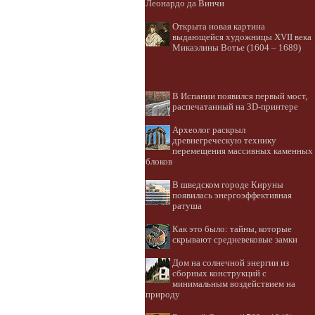
Леонардо да Винчи
Открыта новая картина
выдающейся художницы XVII века
Микаэлины Вотье (1604 – 1689)
В Испании появился первый мост,
распечатанный на 3D-принтере
Археолог раскрыл
древнегреческую технику
перемещения массивных каменных
блоков
В шведском городе Кируны
появилась энергоэффективная
ратуша
Как это было: тайны, которые
скрывают средневековые замки
Дом на солнечной энергии из
сборных конструкций с
минимальным воздействием на
природу