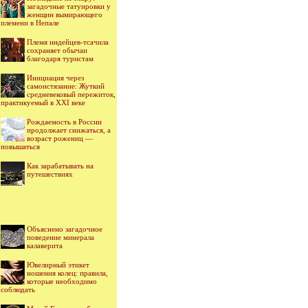
загадочные татуировки у
женщин вымирающего
племени в Непале
Племя индейцев-тсачила
сохраняет обычаи
благодаря туристам
Инициация через
самоистязание: Жуткий
средневековый пережиток,
практикуемый в XXI веке
Рождаемость в России
продолжает снижаться, а
возраст рожениц —
повышаться
Как зарабатывать на
путешествиях
Объяснено загадочное
поведение минерала
калаверита
Ювелирный этикет
ношения колец: правила,
которые необходимо
соблюдать