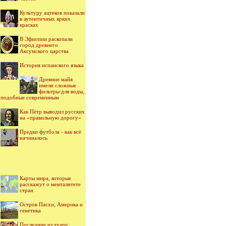
Культуру ацтеков показали
в аутентичных ярких
красках
В Эфиопии раскопали
город древнего
Аксумского царства
История испанского языка
Древние майя
имели сложные
фильтры для воды,
подобные современным
Как Пётр выводил русских
на «правильную дорогу»
Предки футбола - как всё
начиналось
Карты мира, которые
расскажут о менталитете
стран
Остров Пасхи, Америка и
генетика
Последние из тхару: