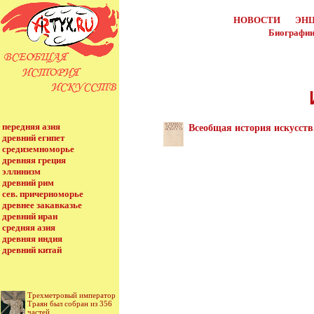
НОВОСТИ
ЭН
Биографии
передняя азия
Всеобщая история искусств.
древний египет
средиземноморье
древняя греция
эллинизм
древний рим
сев. причерноморье
древнее закавказье
древний иран
средняя азия
древняя индия
древний китай
Трехметровый император
Траян был собран из 356
частей