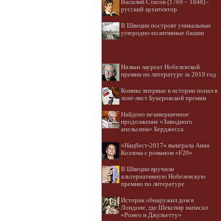
Василий Стасов (1769 – 1848) -
русский архитектор
В Швеции построят уникальные
углеродно-позитивные башни
Назван лауреат Нобелевской
премии по литературе за 2019 год
Комикс впервые в истории попал в
лонг-лист Букеровской премии
Найдено незавершенное
продолжение «Заводного
апельсина» Берджесса
«Нацбест-2017» выиграла Анна
Козлова с романом «F20»
В Швеции вручили
альтернативную Нобелевскую
премию по литературе
Историк обнаружил дом в
Лондоне, где Шекспир написал
«Ромео и Джульетту»