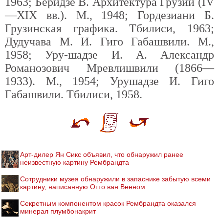
1963; Беридзе В. Архитектура Грузии (IV
—XIX вв.). М., 1948; Гордезиани Б.
Грузинская графика. Тбилиси, 1963;
Дудучава М. И. Гиго Габашвили. М.,
1958; Уру-шадзе И. А. Александр
Романозович Мревлишвили (1866—
1933). М., 1954; Урушадзе И. Гиго
Габашвили. Тбилиси, 1958.
Арт-дилер Ян Сикс объявил, что обнаружил ранее
неизвестную картину Рембрандта
Cотрудники музея обнаружили в запаснике забытую всеми
картину, написанную Отто ван Вееном
Секретным компонентом красок Рембрандта оказался
минерал плумбонакрит