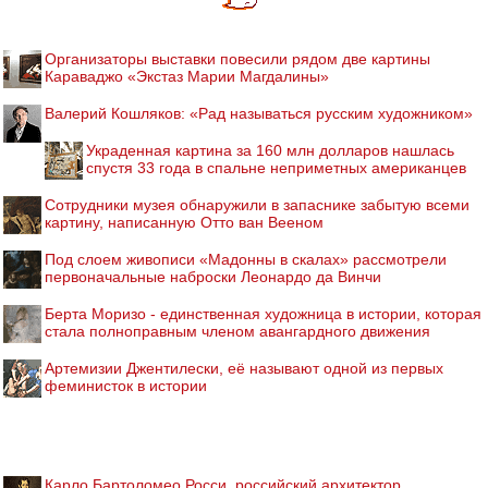
Организаторы выставки повесили рядом две картины
Караваджо «Экстаз Марии Магдалины»
Валерий Кошляков: «Рад называться русским художником»
Украденная картина за 160 млн долларов нашлась
спустя 33 года в спальне неприметных американцев
Cотрудники музея обнаружили в запаснике забытую всеми
картину, написанную Отто ван Вееном
Под слоем живописи «Мадонны в скалах» рассмотрели
первоначальные наброски Леонардо да Винчи
Берта Моризо - единственная художница в истории, которая
стала полноправным членом авангардного движения
Артемизии Джентилески, её называют одной из первых
феминисток в истории
Карло Бартоломео Росси, российский архитектор