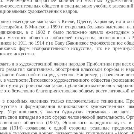
и. Неизмеримо возросшее количество местных художественн
но-просветительных обществ и специальных учебных заведений 
ациональных художественных кадров.
только ежегодные выставки в Киеве, Одессе, Харькове, но и ос
ессарабии. В Минске в 1899 г. открылась большая выставка, на
едвижники, а с 1902 г. было положено начало ежегодным х
ки местного общества любителей искусства, основанного в 
ков (с 1911 по 1914 г.) в Баку (Бакинское художественное обще
анковых форм изобразительного искусства, что не преминуло
ского искусства.
ать и в художественной жизни народов Прибалтики при всех е
ого развития капитализма, обострения классовой борьбы и н
уждено было пойти на ряд уступок. Например, разрешение лито
 в частности Литовского художественного общества (основанног
и путем устройства выставок, публикации материалов народног
 это безусловно благоприятствовало общему росту литовской к
 в подобных явлениях только положительные тенденции. Про
 искусства и формирования национальных художественных ш
р. Укрепившаяся у власти буржуазия стремилась овладеть 
ить свои взгляды во всех сферах человеческой деятельности. О
твенного общества (1907), Эстонского народного музея в 
ща (1914) создавала, с одной стороны, реальные предпосы
нение художников вокруг литературной группировки «Ноор-Ээ