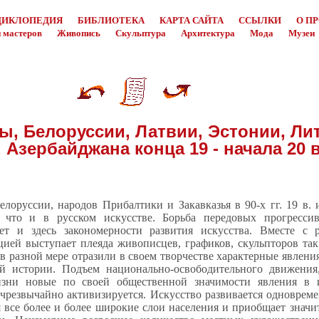
ЦИКЛОПЕДИЯ
БИБЛИОТЕКА
КАРТА САЙТА
ССЫЛКИ
О П
 мастеров
Живопись
Скульптура
Архитектура
Мода
Музеи
ы, Белоруссии, Латвии, Эстонии, Ли
 Азербайджана конца 19 - начала 20 
лоруссии, народов Прибалтики и Закавказья в 90-х гг. 19 в. и
 что и в русском искусстве. Борьба передовых прогресс
ет и здесь закономерности развития искусства. Вместе с 
цией выступает плеяда живописцев, графиков, скульпторов т
в разной мере отразили в своем творчестве характерные явлени
ой истории. Подъем национально-освободительного движения
зни новые по своей общественной значимости явления в из
чрезвычайно активизируется. Искусство развивается одновреме
я все более и более широкие слои населения и приобщает знач