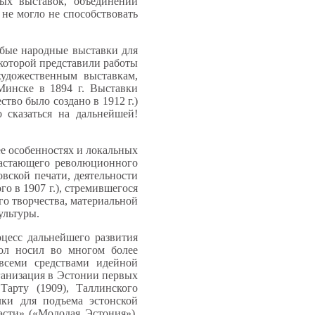
ых выставок, объединений
не могло не способствовать
обые народные выставки для
 которой представили работы
удожественным выставкам,
Минске в 1894 г. Выставки
ство было создано в 1912 г.)
 сказаться на дальнейшей!
е особенностях и локальных
арастающего революционного
вской печати, деятельности
о в 1907 г.), стремившегося
о творчества, материальной
ультуры.
цесс дальнейшего развития
кол носил во многом более
всеми средствами идейной
рганизация в Эстонии первых
Тарту (1909), Таллинского
лки для подъема эстонской
сти» («Молодая Эстония»),