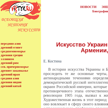
НОВОСТИ
ЭН
Биографии
Искусство Украин
передняя азия
древний египет
Армении,
средиземноморье
древняя греция
эллинизм
Е. Костина
древний рим
сев. причерноморье
В истории искусства Украины и Бе
древнее закавказье
проследить те же основные черты,
древний иран
антинародными течениями определя
средняя азия
древняя индия
демократической русской интеллиген
древний китай
окраин Российской империи, которые 
противоречивого этапа отечественн
революции 1905 года, вызвал к жи
Художественная жизнь в этот период 
оно вовлекает в сферу своего влияни