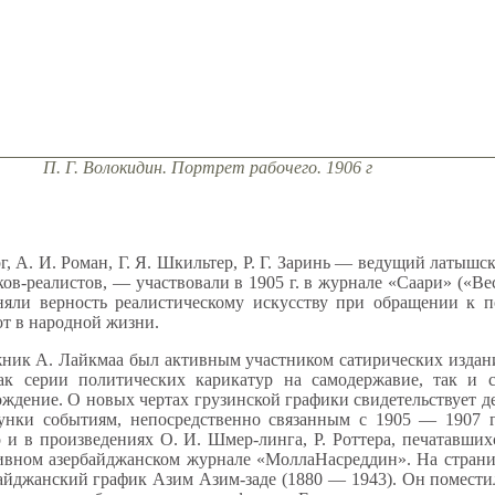
П. Г. Волокидин. Портрет рабочего. 1906 г
, А. И. Роман, Г. Я. Шкильтер, Р. Г. Заринь — ведущий латышск
ов-реалистов, — участвовали в 1905 г. в журнале «Саари» («В
няли верность реалистическому искусству при обращении к п
от в народной жизни.
жник А. Лайкмаа был активным участником сатирических издани
ак серии политических карикатур на самодержавие, так и 
ождение. О новых чертах грузинской графики свидетельствует д
унки событиям, непосредственно связанным с 1905 — 1907 г
о и в произведениях О. И. Шмер-линга, Р. Роттера, печатавши
сивном азербайджанском журнале «МоллаНасреддин». На страниц
йджанский график Азим Азим-заде (1880 — 1943). Он помести