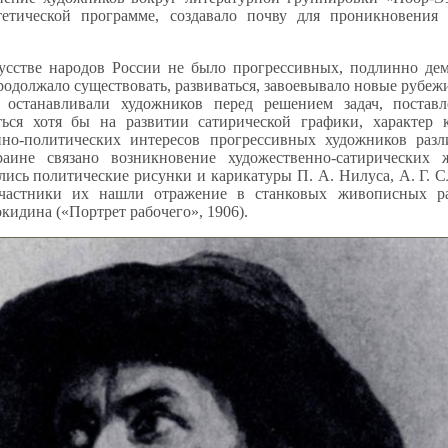
тетической программе, создавало почву для проникновения
скусстве народов России не было прогрессивных, подлинно де
родолжало существовать, развиваться, завоевывало новые рубеж
 останавливали художников перед решением задач, постав
ся хотя бы на развитии сатирической графики, характер к
нно-политических интересов прогрессивных художников раз
ине связано возникновение художественно-сатирических 
ись политические рисунки и карикатуры П. А. Нилуса, А. Г. С
участники их нашли отражение в станковых живописных ра
окидина («Портрет рабочего», 1906).