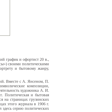
ий график и офортист 20 в.,
есы») своими политическими
ортрету и бытовому жанру,
й. Вместе с А. Янсеном, П.
символические композиции,
еятельность художника А. И.
г. Политическая и бытовая
хся на страницах грузинских
ах этого журнала в 1906 г.
л здесь серию политических