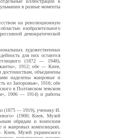
 отдельные иллюстрации к
сульманин в разные моменты
усством на революционную
областью изобразительного
грессивной демократической
иональных художественных
дейность для них остаются
етлицкого (1872 — 1948),
канты», 1912; обе — Киев,
м достоинствам, объединены
тами наделены жанровые и
ь из Запорожья», 1916; обе
вского в Полтавском земском
м», 1906 — 1914) и работы
 (1875 — 1919), ученику И.
вого» (1900; Киев, Музей
альным обрядам и воинским
те и жанровых композициях.
— Киев, Музей украинского
 тонкую живописную манеру