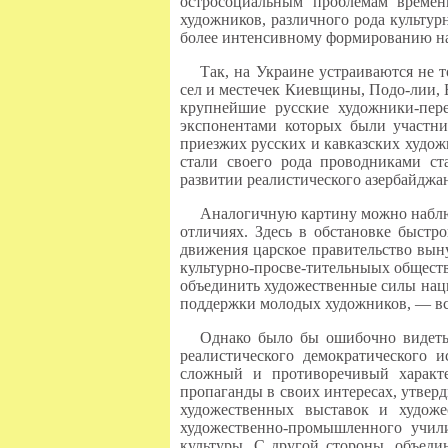
остросоциальным проблемам времен
художников, различного рода культур
более интенсивному формированию н
Так, на Украине устраиваются не 
сел и местечек Киевщины, Подо-лии, Б
крупнейшие русские художники-пер
экспонентами которых были участни
приезжих русских и кавказских художни
стали своего рода проводниками ст
развитии реалистического азербайджан
Аналогичную картину можно наблюд
отличиях. Здесь в обстановке быстр
движения царское правительство вын
культурно-просве-тительныых обществ,
объединить художественные силы наци
поддержки молодых художников, — все
Однако было бы ошибочно видеть
реалистического демократического
сложный и противоречивый характе
пропаганды в своих интересах, утверд
художественных выставок и художес
художественно-промышленного учили
культуры. С другой стороны, объеди