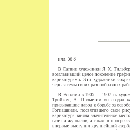
илл. 38 б
В Латвии художники Я. X. Тильберг
возглавивший целое поколение график
карикатурами. Эти художники сохра
черпая темы своих разнообразных раб
В Эстонии в 1905 — 1907 гг. худо
Трийком, А. Прометом он создал к
призывавшие народ к борьбе за освоб
Гогиашвили, посвятившего свои рис
карикатура заняла значительное мест
газет и журналов, а также в прогрес
впервые выступил крупнейший азерба