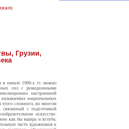
РОЕКТЕ
твы, Грузии,
века
 в начале 1900-х гг. можно
ивных сил с реакционными
революционно настроенной
ак называемых национальных
я этого сложного, во многом
, связанный с подготовкой
образительном искусстве.
нно как бы вширь и вглубь:
ительную часть художников к