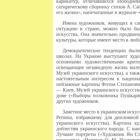
карикатур, отличавшихся злободн
сатирическому сборнику стихов А. Са
его жизни», напечатанные в журнале «
Имена художников, живущих в са
ситуацию в стране, можно было бы 
искусства. Она значительно продвин
культуры, которые имеют место в люб
Демократические тенденции были
школах. На Украине выступают худо
основными художественными крите
освещающие незавидную жизнь мален
Музей украинского искусства), а та
настоятельным интересом к национ
пейзажные картины Фотия Степановича
— Киев, Музей украинского искусства
доме («Выборы полковника Пушкаря 
других художников.
Заметное место в украинском иску
Репина, избравшему для дипломной
украинского искусства). Картина 
доблестям украинского народа. С на
Лучшие портреты («Художник Ян Ста
искусства), «Портрет О. М. Нестеро