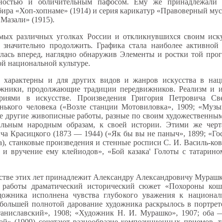
евностью и обличительным пафосом. Ему же принадлежали
бира «Хоп-хопнаме» (1914) и серия карикатур «Правоверный му
Мазали» (1915).
мых различных уголках России и откликнувшихся своим иск
значительно продолжить. Графика стала наиболее активной 
улась вперед, наглядно обнаружив Элементы и ростки той про
ой национальной культуре.
 характерны и для других видов и жанров искусства в нац
жники, продолжающие традиции передвижников. Реализм и и
риями в искусстве. Произведения Григория Петровича Св
ького человека («Возле станции Мотовиловка», 1909; «Музы
кже другие живописные работы, разные по своим художественны
альным народным образам, к своей истории. Этими же чер
 Красицкого (1873 — 1944) («Як бы вы не паныч», 1899; «Гост
), станковые произведения и стенные росписи С. И. Василь-ко
и вручение ему клейиодов», «Бой казака' Голоты с татарино
сстве этих лет принадлежит Александру Александровичу Мурашко
 работы драматический исторический сюжет «Похороны коше
художника исполнена чувства глубокого уважения к национ
ибольшей полнотой дарование художника раскрылось в портре
ниславский», 1908; «Художник Н. И. Мурашко», 1907; оба 
вой» (1909) сочетают разнообразие композиционных приемов,