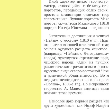
Иной характер имело творчество
мастер, относящийся с безыскусст
портретов, передающих облик своих 
простота композиции отличают твор
современника. Лучшие портреты Махе
портрет скульптора Малинского (181
портрет Иозефа Юнгмана — одного из 
Значительны достижения и чешско
«Пейзаж с мостом» (1810-е гг.; Пра
отличается внешней отвлеченной теат
основы будущего расцвета чешского
(например, «Пейзаж с Летоградеком»
города) чувствуется стремление пр
чешского народа. Один из лучши
реалистического романтизма в чешск
чудесные виды северо-восточной Чехии
и жизненной убедительностью. Во мн
передаче непосредственного восприя
«Облака», 1830-е гг.). По искреннос
творчество А. Манеса занимает важн
пейзажа этого времени.
Наиболее ярко первый расцвет че
друга художников, как Йозеф Наврат