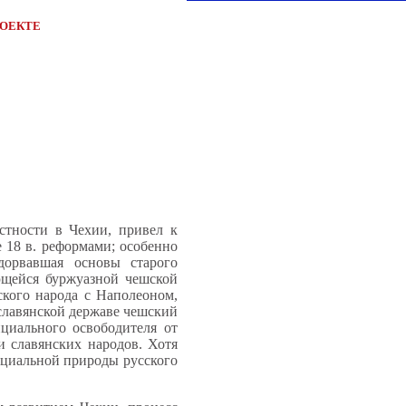
РОЕКТЕ
стности в Чехии, привел к
 18 в. реформами; особенно
дорвавшая основы старого
ющейся буржуазной чешской
сского народа с Наполеоном,
славянской державе чешский
циального освободителя от
и славянских народов. Хотя
оциальной природы русского