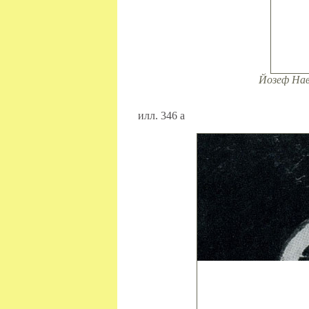
Йозеф Навр
илл. 346 а