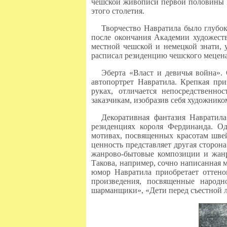
чешской живописи первой половины 19
этого столетия.
Творчество Навратила было глубо
после окончания Академии художеств
местной чешской и немецкой знати, 
расписал резиденцию чешского мецена
Эберта «Власт и девичья война».
автопортрет Навратила. Крепкая при
руках, отличается непосредственн
заказчикам, изобразив себя художник
Декоративная фантазия Навратил
резиденциях короля Фердинанда. О
мотивах, посвященных красотам шве
ценность представляет другая сторон
жанрово-бытовые композиции и жанр
Такова, например, сочно написанная 
юмор Навратила приобретает оттенок
произведения, посвященные народн
шарманщики», «Дети перед съестной л