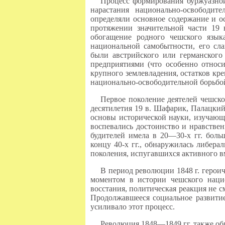
Процесс формирования буржуазной
нарастания национально-освободит
определяли основное содержание и ос
протяжении значительной части 19 
обогащение родного чешского язык
национальной самобытности, его сл
были австрийского или германского
предприятиями (что особенно относи
крупного землевладения, остатков кре
национально-освободительной борьбо
Первое поколение деятелей чешск
десятилетия 19 в. Шафарик, Палацки
основы исторической науки, изучающ
воспевались достоинство и нравствен
будителей имела в 20—30-х гг. боль
концу 40-х гг., обнаружилась либер
поколения, испугавшихся активного в
В период революции 1848 г. герои
моментом в истории чешского нацио
восстания, политическая реакция не 
Продолжавшееся социальное развитие
усиливало этот процесс.
Революция 1848—1849 гг. также обр