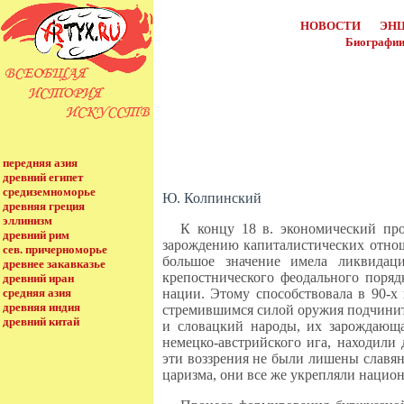
НОВОСТИ
ЭН
Биографии
передняя азия
древний египет
средиземноморье
Ю. Колпинский
древняя греция
эллинизм
К концу 18 в. экономический про
древний рим
зарождению капиталистических отнош
сев. причерноморье
большое значение имела ликвидаци
древнее закавказье
крепостнического феодального поря
древний иран
нации. Этому способствовала в 90-х 
средняя азия
древняя индия
стремившимся силой оружия подчинит
древний китай
и словацкий народы, их зарождающа
немецко-австрийского ига, находили 
эти воззрения не были лишены славя
царизма, они все же укрепляли национ