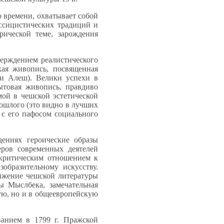
 времени, охватывает собой
ассицистических традиций и
рической теме, зарождения
верждением реалистического
кая живопись, посвященная
и Алеш). Велики успехи в
ытовая живопись, правдиво
ой в чешской эстетической
ошлого (это видно в лучших
 с его пафосом социального
дениях героические образы
еров современных деятелей
 критическим отношением к
образительному искусству.
ижение чешской литературы
ы Мыслбека, замечательная
ую, но и в общеевропейскую
ванием в 1799 г. Пражской