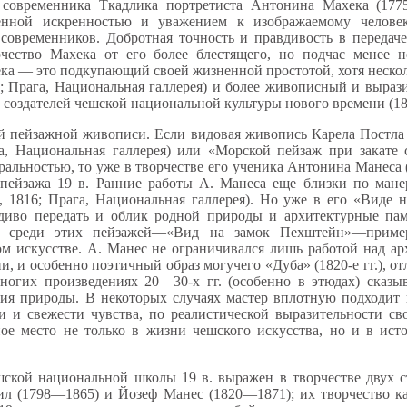
 современника Ткадлика портретиста Антонина Махека (177
венной искренностью и уважением к изображаемому человек
современников. Добротная точность и правдивость в передаче
чество Махека от его более блестящего, но подчас менее н
ка — это подкупающий своей жизненной простотой, хотя неско
8; Прага, Национальная галлерея) и более живописный и выраз
создателей чешской национальной культуры нового времени (183
й пейзажной живописи. Если видовая живопись Карела Постла
га, Национальная галлерея) или «Морской пейзаж при закате с
ральностью, то уже в творчестве его ученика Антонина Манеса
 пейзажа 19 в. Ранние работы А. Манеса еще близки по мане
, 1816; Прага, Национальная галлерея). Но уже в его «Виде 
авдиво передать и облик родной природы и архитектурные па
х среди этих пейзажей—«Вид на замок Пехштейн»—приме
ом искусстве. А. Манес не ограничивался лишь работой над а
, и особенно поэтичный образ могучего «Дуба» (1820-е гг.), о
огих произведениях 20—30-х гг. (особенно в этюдах) сказыв
тия природы. В некоторых случаях мастер вплотную подходит
ти и свежести чувства, по реалистической выразительности св
ое место не только в жизни чешского искусства, но и в ист
шской национальной школы 19 в. выражен в творчестве двух 
ил (1798—1865) и Йозеф Манес (1820—1871); их творчество к