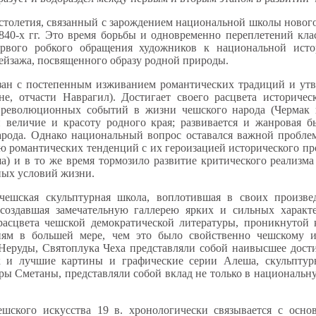
 столетия, связанный с зарождением национальной школы нового
 1840-х гг. Это время борьбы и одновременно переплетений кл
ервого робкого обращения художников к национальной исто
пейзажа, посвященного образу родной природы.
вязан с постепенным изживанием романтических традиций и ут
е, отчасти Наврагил). Достигает своего расцвета историчес
революционных событий в жизни чешского народа (Чермак 
величие и красоту родного края; развивается и жанровая б
рода. Однако национальный вопрос оставался важной проблем
ю романтических тенденций с их героизацией исторического пр
а) и в то же время тормозило развитие критического реализма
ных условий жизни.
чешская скульптурная школа, воплотившая в своих произве
создавшая замечательную галлерею ярких и сильных характ
расцвета чешской демократической литературы, проникнутой
ям в большей мере, чем это было свойственно чешскому из
Неруды, Святоплука Чеха представляли собой наивысшее дост
к и лучшие картины и графические серии Алеша, скульптур
ры Сметаны, представляли собой вклад не только в национальн
ешского искусства 19 в. хронологически связывается с осно