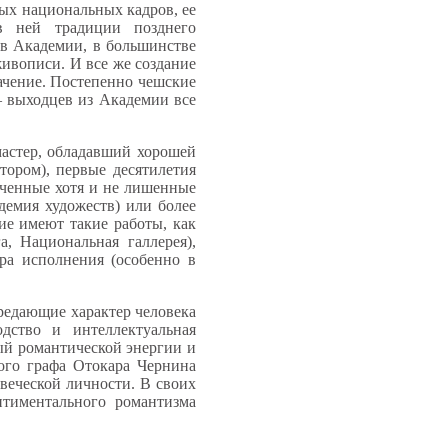
ых национальных кадров, ее
в ней традиции позднего
ов Академии, в большинстве
ивописи. И все же создание
ачение. Постепенно чешские
— выходцев из Академии все
астер, обладавший хорошей
тором), первые десятилетия
еченные хотя и не лишенные
демия художеств) или более
ие имеют такие работы, как
, Национальная галлерея),
ра исполнения (особенно в
ередающие характер человека
дство и интеллектуальная
ный романтической энергии и
ного графа Отокара Чернина
веческой личности. В своих
нтиментального романтизма