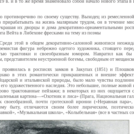
 в. и в то же время знаменовало собой начало нового этапа в
ко противоречиво по своему существу. Выходец из ремесленн
 прирабатывать на жизнь малярным трудом, он в течение мно
украшая их дворцы и дома декоративно-орнаментальными росп
та Вейта в Либехове фресками на тему из поэмы
 Среди этой в общем декоративно-салонной живописи неожид
земистая фигура небрежно одетого художника, стоящего пере
остью трактовки и своеобразным юмором. Навратил как бы
ом, представителем неустроенной богемы, свободным от мещанск
а проявилась в росписях замков в Закупах (1851) и Плошк
днако в этих романтически прикрашенных и внешне эффек
йцарской и итальянской природы, было мало чувства подлинн
а его художественного наследия. Это небольшие, полные живой
ово трактованные пейзажи; в некоторых из них ощущается 
маленькая картина—«Охотник и лиса» (Прага, Национальная гал
 своеобразной, почти гротескной иронии («Неравная пара», 
ому быту, отличаются своим более лирическим, поэтическ
авкой», «Музыкальная школа», «Колыбельная» (все в частных со