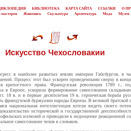
ЦИКЛОПЕДИЯ
БИБЛИОТЕКА
КАРТА САЙТА
ССЫЛКИ
О П
 мастеров
Живопись
Скульптура
Архитектура
Мода
Музеи
Искусство Чехословакии
гресс в наиболее развитых землях империи Габсбургов, в ча
ений. Процесс этот был ускорен проведенными сверху в конце
я крепостного права. Французская революция 1789 г., по
дка в Европе, ускорила формирование самосознания складыва
гг. 18 в. и в первые десятилетия 19 в. героическая борьба ру
ь французской буржуазии народы Европы. В великой братской 
яся национальная интеллигенция хотели видеть своего потен
доказательство исторической и государственной дееспособност
нофильских иллюзий и приводили к недооценке реакционной с
альное самосознание чехов и словаков.