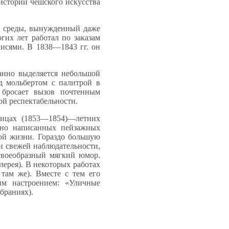
 истории чешского искусства
ой среды, вынужденный даже
гих лет работал по заказам
исями. В 1838—1843 гг. он
анно выделяется небольшой
д мольбертом с палитрой в
 бросает вызов почтенным
ой респектабельности.
овицах (1853—1854)—летних
тно написанных пейзажных
ой жизни. Гораздо большую
 и свежей наблюдательности,
своеобразный мягкий юмор.
лерея). В некоторых работах
там же). Вместе с тем его
им настроением: «Уличные
браниях).