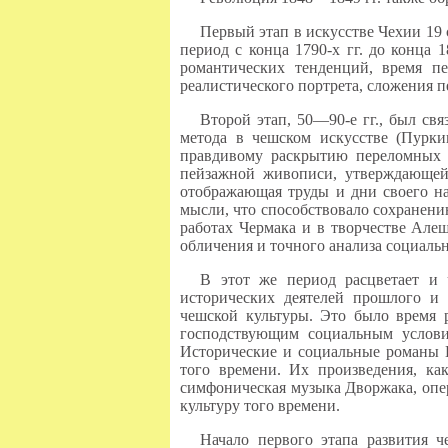
Первый этап в искусстве Чехии 19
период с конца 1790-х гг. до конца
романтических тенденций, время п
реалистического портрета, сложения 
Второй этап, 50—90-е гг., был с
метода в чешском искусстве (Пуркин
правдивому раскрытию переломных 
пейзажной живописи, утверждающей 
отображающая труды и дни своего на
мысли, что способствовало сохранени
работах Чермака и в творчестве Алеш
обличения и точного анализа социаль
В этот же период расцветает и 
исторических деятелей прошлого и 
чешской культуры. Это было время 
господствующим социальным услови
Исторические и социальные романы 
того времени. Их произведения, ка
симфоническая музыка Дворжака, опе
культуру того времени.
Начало первого этапа развития ч