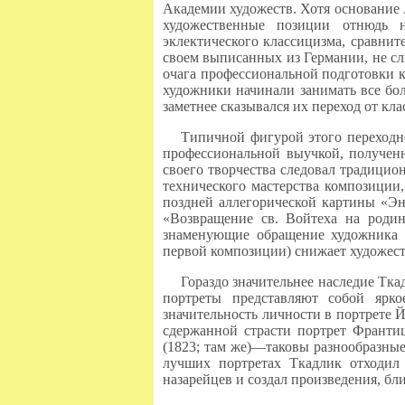
Академии художеств. Хотя основание 
художественные позиции отнюдь н
эклектического классицизма, сравни
своем выписанных из Германии, не с
очага профессиональной подготовки 
художники начинали занимать все бо
заметнее сказывался их переход от кл
Типичной фигурой этого переходн
профессиональной выучкой, полученн
своего творчества следовал традици
технического мастерства композиции
поздней аллегорической картины «Эни
«Возвращение св. Войтеха на родин
знаменующие обращение художника к
первой композиции) снижает художест
Гораздо значительнее наследие Тка
портреты представляют собой ярко
значительность личности в портрете 
сдержанной страсти портрет Франтиш
(1823; там же)—таковы разнообразны
лучших портретах Ткадлик отходил
назарейцев и создал произведения, бл