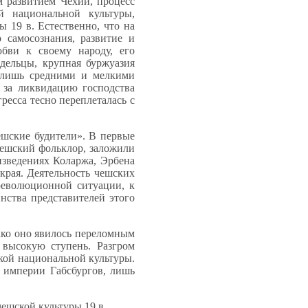
 развитием Чехии, процесс
й национальной культуры,
 19 в. Естественно, что на
 самосознания, развитие и
юбви к своему народу, его
дельцы, крупная буржуазия
а лишь средними и мелкими
а за ликвидацию господства
ресса тесно переплеталась с
ешские будители». В первые
чешский фольклор, заложили
зведениях Коларжа, Эрбена
края. Деятельность чешских
древолюционной ситуации, к
нства представителей этого
ако оно явилось переломным
 высокую ступень. Разгром
ской национальной культуры.
 империи Габсбургов, лишь
ешской культуры 19 в.