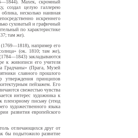
5—1844). Махек, скромный
у, создал целую галлерею
 облика, несколько наивная
епосредственно искреннего
лько суховатый и графичный
ительный по характеристике
7; там же).
 (1769—1818), например его
олнца» (ок. 1810; там же),
 (1784—1843) закладываются
ре к живописи его учителя
на Градчаны» (Прага, Музей
мятники славного прошлого
р утверждения принципов
рхитектурным пейзажем. Его
тличаются свежестью чувства
ается интерес художника к
 к пленэрному письму (этюд
оего художественного языка
ории развития европейского
столь отличающихся друг от
ак бы подытожило развитие