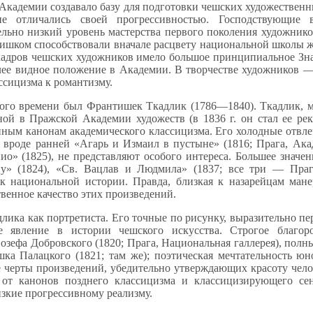
Академии создавало базу для подготовки чешских художественн
е отличались своей прогрессивностью. Господствующие 
тельно низкий уровень мастерства первого поколения художник
лишком способствовали вначале расцвету национальной школы ж
кадров чешских художников имело большое принципиальное Зн
лее видное положение в Академии. В творчестве художников 
ассицизма к романтизму.
ого времени был Франтишек Ткадлик (1786—1840). Ткадлик, м
ой в Пражской Академии художеств (в 1836 г. он стал ее рек
онным канонам академического классицизма. Его холодные отвл
, вроде ранней «Агарь и Измаил в пустыне» (1816; Прага, Ака
о» (1825), не представляют особого интереса. Большее значен
у» (1824), «Св. Вацлав и Людмила» (1837; все три — Прага
 национальной истории. Правда, близкая к назарейцам мане
венное качество этих произведений.
длика как портретиста. Его точные по рисунку, выразительно п
е явление в истории чешского искусства. Строгое благоро
Йозефа Добровского (1820; Прага, Национальная галлерея), пол
ка Палацкого (1821; там же); поэтическая мечтательность ю
е черты произведений, убедительно утверждающих красоту чело
 от канонов позднего классицизма и классицизирующего се
изкие прогрессивному реализму.