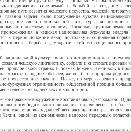
 нации, идущий рука об руку с социальным и экономическим
ельного движения, сочетаемый с борьбой за создание свое
новные пути развития чешского искусства, чешской литературы
в. главной задачей было пробуждение чувства национального
а, создание своей национальной литературы, воспитание л
авному историческому прошлому. Поскольку крупные землевла
 происхождения, а чешская национальная буржуазия владел
тся к первой половине века), постольку и социальная борьб
постничества, борьба за демократический путь социального прог
й.
ой национальной культуры вошло в историю под названием «ч
й создали чешскую лингвистику, собрали и систематизировали 
ей прошлое своей страны. В поэмах Божены Немцовой, в прои
ная красота народных обычаев, жизнь, быт и природа родного 
шое прогрессивное значение. Позже, по мере созревания пре
ально-буржуазная ограниченность общественной позиции больши
мешательства народных масс в ход истории.
ческое пражское вооруженное восстание было разгромлено. Одн
нально-освободительного движения, поднявшегося на более
смогли уже остановить дальнейшего расширения и развития чеш
 Чехии, одной из экономически наиболее передовых областей
азует и водораздел между первым и вторым этапом в развитии ч